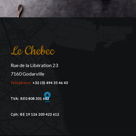
Le Chebec
Rue de la Libération 23
7160 Godarville
Telephone:
+32 (0) 494 35 46 43
TVA: BE0 808 331 682
Cph: BE 19 126 203 422 612